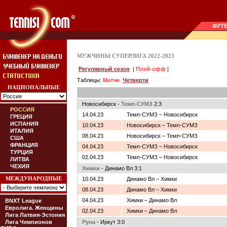
ФУТ
МУЖЧИНЫ СУПЕРЛИГА 2022-2023
Регулярный сезон
|
Плей-офф
|
Таблицы:
Матчи
Четверти
НАЦИОНАЛЬНЫЕ
Новосибирск -
Темп-СУМЗ
2:3
РОССИЯ
14.04.23
Темп-СУМЗ – Новосибирск
ГРЕЦИЯ
ИСПАНИЯ
10.04.23
Новосибирск – Темп-СУМЗ
ИТАЛИЯ
08.04.23
Новосибирск – Темп-СУМЗ
США
ФРАНЦИЯ
04.04.23
Темп-СУМЗ – Новосибирск
ТУРЦИЯ
02.04.23
Темп-СУМЗ – Новосибирск
ЛИТВА
ЧЕХИЯ
Химки
- Динамо Вл 3:1
МЕЖДУНАРОДНЫЕ
10.04.23
Динамо Вл – Химки
08.04.23
Динамо Вл – Химки
04.04.23
Химки – Динамо Вл
BNXT League
Евролига. Женщины
02.04.23
Химки – Динамо Вл
Лига Латвия-Эстония
Лига Чемпионов
Руна
- Иркут 3:0