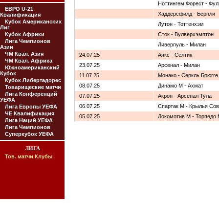
Ноттингем Форест - Фу
ЕВРО U-21
Хаддерсфилд - Бернли
Квалификация
Кубок Американских
Лутон - Тоттенхэм
Лиг
Кубок Африки
Сток - Вулверхэмптон
Лига Чемпионов
Ливерпуль - Милан
Азии
ЧМ Квал. Азия
24.07.25
Аякс - Селтик
ЧМ Квал. Африка
23.07.25
Арсенал - Милан
Южноамериканский
Кубок
11.07.25
Монако - Серкль Брюгге
Кубок Либертадорес
08.07.25
Динамо М - Ахмат
Товарищеские матчи
Лига Конференций
07.07.25
Акрон - Арсенал Тула
УЕФА
06.07.25
Спартак М - Крылья Со
Лига Европы УЕФА
ЧЕ Квалификация
05.07.25
Локомотив М - Торпедо
Лига Наций УЕФА
Лига Чемпионов
Суперкубок УЕФА
ЛИГА
Тов. матчи Клубы