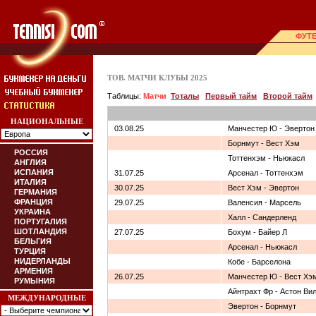
ФУТ
ТОВ. МАТЧИ КЛУБЫ 2025
Таблицы:
Матчи
Тоталы
Первый тайм
Второй тайм
НАЦИОНАЛЬНЫЕ
03.08.25
Манчестер Ю - Эвертон
Борнмут - Вест Хэм
РОССИЯ
Тоттенхэм - Ньюкасл
АНГЛИЯ
ИСПАНИЯ
31.07.25
Арсенал - Тоттенхэм
ИТАЛИЯ
30.07.25
Вест Хэм - Эвертон
ГЕРМАНИЯ
ФРАНЦИЯ
29.07.25
Валенсия - Марсель
УКРАИНА
Халл - Сандерленд
ПОРТУГАЛИЯ
ШОТЛАНДИЯ
27.07.25
Бохум - Байер Л
БЕЛЬГИЯ
Арсенал - Ньюкасл
ТУРЦИЯ
НИДЕРЛАНДЫ
Кобе - Барселона
АРМЕНИЯ
26.07.25
Манчестер Ю - Вест Хэ
РУМЫНИЯ
Айнтрахт Фр - Астон Ви
МЕЖДУНАРОДНЫЕ
Эвертон - Борнмут