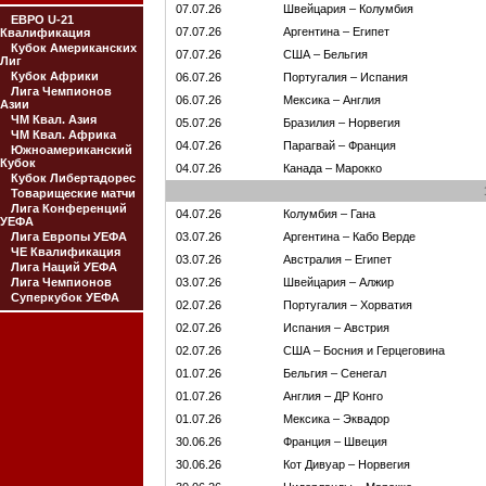
07.07.26
Швейцария – Колумбия
ЕВРО U-21
07.07.26
Аргентина – Египет
Квалификация
Кубок Американских
07.07.26
США – Бельгия
Лиг
Кубок Африки
06.07.26
Португалия – Испания
Лига Чемпионов
06.07.26
Мексика – Англия
Азии
ЧМ Квал. Азия
05.07.26
Бразилия – Норвегия
ЧМ Квал. Африка
04.07.26
Парагвай – Франция
Южноамериканский
Кубок
04.07.26
Канада – Марокко
Кубок Либертадорес
Товарищеские матчи
Лига Конференций
04.07.26
Колумбия – Гана
УЕФА
Лига Европы УЕФА
03.07.26
Аргентина – Кабо Верде
ЧЕ Квалификация
03.07.26
Австралия – Египет
Лига Наций УЕФА
Лига Чемпионов
03.07.26
Швейцария – Алжир
Суперкубок УЕФА
02.07.26
Португалия – Хорватия
02.07.26
Испания – Австрия
02.07.26
США – Босния и Герцеговина
01.07.26
Бельгия – Сенегал
01.07.26
Англия – ДР Конго
01.07.26
Мексика – Эквадор
30.06.26
Франция – Швеция
30.06.26
Кот Дивуар – Норвегия