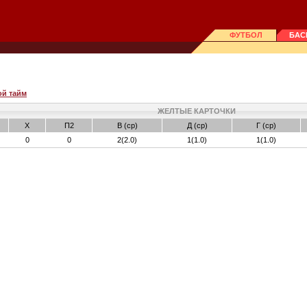
ФУТБОЛ
БАС
ой тайм
ЖЕЛТЫЕ КАРТОЧКИ
X
П2
В (ср)
Д (ср)
Г (ср)
0
0
2(2.0)
1(1.0)
1(1.0)