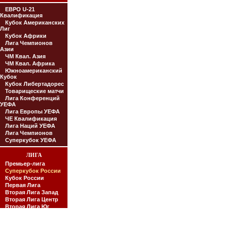
ЕВРО U-21
Квалификация
Кубок Американских
Лиг
Кубок Африки
Лига Чемпионов
Азии
ЧМ Квал. Азия
ЧМ Квал. Африка
Южноамериканский
Кубок
Кубок Либертадорес
Товарищеские матчи
Лига Конференций
УЕФА
Лига Европы УЕФА
ЧЕ Квалификация
Лига Наций УЕФА
Лига Чемпионов
Суперкубок УЕФА
ЛИГА
Премьер-лига
Суперкубок России
Кубок России
Первая Лига
Вторая Лига Запад
Вторая Лига Центр
Вторая Лига Юг
Вторая Лига Урал
Молодежная Лига
Премьер-Лига