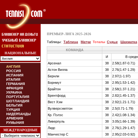
ПРЕМЬЕР-ЛИГА 2025-2026
Таблицы:
Таблица
Матчи
Тоталы
Судьи
Шахматка
КОМАНДА
НАЦИОНАЛЬНЫЕ
И
В сред
Арсенал
38
2.58(1.87-0.71)
АНГЛИЯ
Астон Вилла
38
2.76(1.47-1.29)
РОССИЯ
ИСПАНИЯ
Бернли
38
2.97(1-1.97)
ИТАЛИЯ
Борнмут
38
2.95(1.53-1.42)
ГЕРМАНИЯ
ФРАНЦИЯ
Брайтон
38
2.58(1.37-1.21)
УКРАИНА
Брентфорд
38
2.82(1.45-1.37)
ПОРТУГАЛИЯ
ШОТЛАНДИЯ
Вест Хэм
38
2.92(1.21-1.71)
БЕЛЬГИЯ
Вулверхэмптон
38
2.5(0.71-1.79)
ТУРЦИЯ
НИДЕРЛАНДЫ
Кр. Пэлэс
38
2.42(1.08-1.34)
АРМЕНИЯ
Ливерпуль
38
3.05(1.66-1.39)
РУМЫНИЯ
Лидс
38
2.76(1.29-1.47)
МЕЖДУНАРОДНЫЕ
Манчестер С
38
2.95(2.03-0.92)