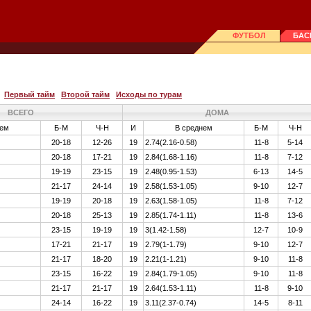
ФУТБОЛ
БАС
Первый тайм
Второй тайм
Исходы по турам
ВСЕГО
ДОМА
нем
Б-М
Ч-Н
И
В среднем
Б-М
Ч-Н
20-18
12-26
19
2.74(2.16-0.58)
11-8
5-14
20-18
17-21
19
2.84(1.68-1.16)
11-8
7-12
19-19
23-15
19
2.48(0.95-1.53)
6-13
14-5
21-17
24-14
19
2.58(1.53-1.05)
9-10
12-7
19-19
20-18
19
2.63(1.58-1.05)
11-8
7-12
20-18
25-13
19
2.85(1.74-1.11)
11-8
13-6
23-15
19-19
19
3(1.42-1.58)
12-7
10-9
17-21
21-17
19
2.79(1-1.79)
9-10
12-7
21-17
18-20
19
2.21(1-1.21)
9-10
11-8
23-15
16-22
19
2.84(1.79-1.05)
9-10
11-8
21-17
21-17
19
2.64(1.53-1.11)
11-8
9-10
24-14
16-22
19
3.11(2.37-0.74)
14-5
8-11