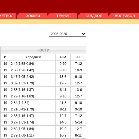
КЕТБОЛ
ХОККЕЙ
ТЕННИС
ГАНДБОЛ
ВОЛЕЙБОЛ
ГОСТИ
И
В среднем
Б-М
Ч-Н
19
2.42(1.58-0.84)
9-10
7-12
19
2.68(1.26-1.42)
9-10
10-9
19
3.47(1.05-2.42)
13-6
9-10
19
3.32(1.53-1.79)
12-7
12-7
19
2.53(1.16-1.37)
8-11
13-6
19
2.79(1.16-1.63)
9-10
12-7
19
2.84(1-1.84)
11-8
9-10
19
2.21(0.42-1.79)
8-11
9-10
19
2.63(1.16-1.47)
12-7
7-12
19
3.27(1.53-1.74)
14-5
5-14
19
2.89(1.05-1.84)
10-9
12-7
19
2.79(1.68-1.11)
10-9
8-11