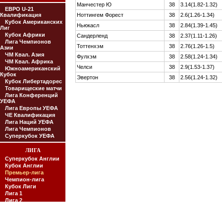
Манчестер Ю
38
3.14(1.82-1.32)
ЕВРО U-21
Квалификация
Ноттингем Форест
38
2.6(1.26-1.34)
Кубок Американских
Ньюкасл
38
2.84(1.39-1.45)
Лиг
Кубок Африки
Сандерленд
38
2.37(1.11-1.26)
Лига Чемпионов
Тоттенхэм
38
2.76(1.26-1.5)
Азии
ЧМ Квал. Азия
Фулхэм
38
2.58(1.24-1.34)
ЧМ Квал. Африка
Челси
38
2.9(1.53-1.37)
Южноамериканский
Кубок
Эвертон
38
2.56(1.24-1.32)
Кубок Либертадорес
Товарищеские матчи
Лига Конференций
УЕФА
Лига Европы УЕФА
ЧЕ Квалификация
Лига Наций УЕФА
Лига Чемпионов
Суперкубок УЕФА
ЛИГА
Суперкубок Англии
Кубок Англии
Премьер-лига
Чемпион-лига
Кубок Лиги
Лига 1
Лига 2
Женская Суперлига
Конференция
Конференция Север