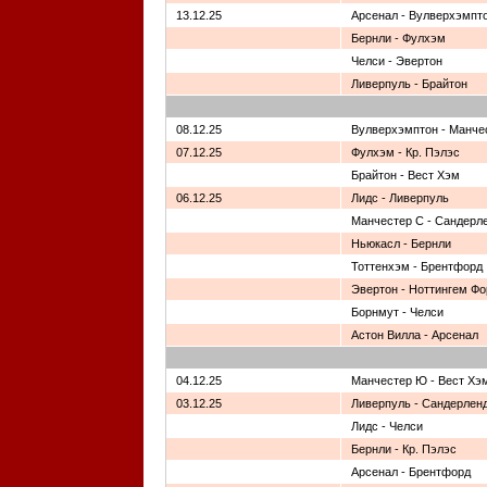
13.12.25
Арсенал - Вулверхэмпт
Бернли - Фулхэм
Челси - Эвертон
Ливерпуль - Брайтон
08.12.25
Вулверхэмптон - Манче
07.12.25
Фулхэм - Кр. Пэлэс
Брайтон - Вест Хэм
06.12.25
Лидс - Ливерпуль
Манчестер С - Сандерл
Ньюкасл - Бернли
Тоттенхэм - Брентфорд
Эвертон - Ноттингем Фо
Борнмут - Челси
Астон Вилла - Арсенал
04.12.25
Манчестер Ю - Вест Хэ
03.12.25
Ливерпуль - Сандерлен
Лидс - Челси
Бернли - Кр. Пэлэс
Арсенал - Брентфорд