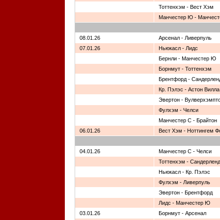
Тоттенхэм - Вест Хэм
Манчестер Ю - Манчест
08.01.26
Арсенал - Ливерпуль
07.01.26
Ньюкасл - Лидс
Бернли - Манчестер Ю
Борнмут - Тоттенхэм
Брентфорд - Сандерлен
Кр. Пэлэс - Астон Вилла
Эвертон - Вулверхэмпт
Фулхэм - Челси
Манчестер С - Брайтон
06.01.26
Вест Хэм - Ноттингем Ф
04.01.26
Манчестер С - Челси
Тоттенхэм - Сандерлен
Ньюкасл - Кр. Пэлэс
Фулхэм - Ливерпуль
Эвертон - Брентфорд
Лидс - Манчестер Ю
03.01.26
Борнмут - Арсенал