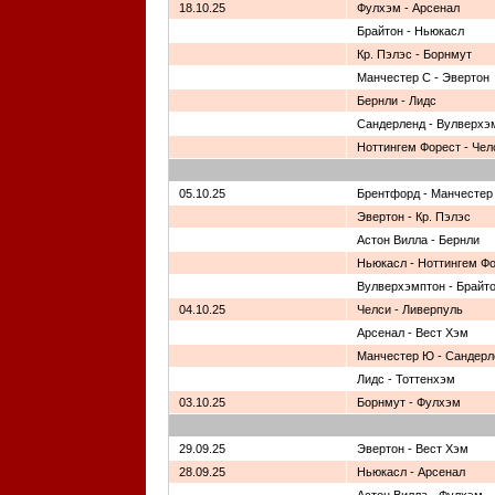
18.10.25
Фулхэм - Арсенал
Брайтон - Ньюкасл
Кр. Пэлэс - Борнмут
Манчестер С - Эвертон
Бернли - Лидс
Сандерленд - Вулверхэ
Ноттингем Форест - Чел
05.10.25
Брентфорд - Манчестер
Эвертон - Кр. Пэлэс
Астон Вилла - Бернли
Ньюкасл - Ноттингем Ф
Вулверхэмптон - Брайт
04.10.25
Челси - Ливерпуль
Арсенал - Вест Хэм
Манчестер Ю - Сандерл
Лидс - Тоттенхэм
03.10.25
Борнмут - Фулхэм
29.09.25
Эвертон - Вест Хэм
28.09.25
Ньюкасл - Арсенал