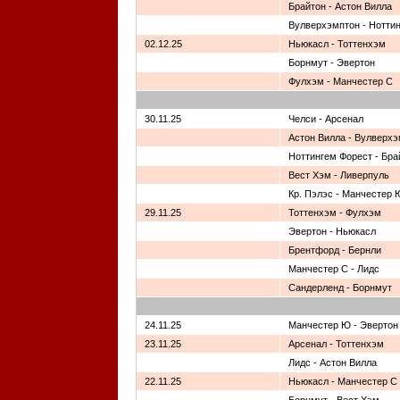
Брайтон - Астон Вилла
Вулверхэмптон - Нотти
02.12.25
Ньюкасл - Тоттенхэм
Борнмут - Эвертон
Фулхэм - Манчестер С
30.11.25
Челси - Арсенал
Астон Вилла - Вулверх
Ноттингем Форест - Бра
Вест Хэм - Ливерпуль
Кр. Пэлэс - Манчестер 
29.11.25
Тоттенхэм - Фулхэм
Эвертон - Ньюкасл
Брентфорд - Бернли
Манчестер С - Лидс
Сандерленд - Борнмут
24.11.25
Манчестер Ю - Эвертон
23.11.25
Арсенал - Тоттенхэм
Лидс - Астон Вилла
22.11.25
Ньюкасл - Манчестер С