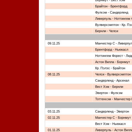
Борнмут - Вест Хэм
Брайтон - Брентфорд
Фулхэм - Сандерленд
Ливерпуль - Ноттингем 
Вулверхэмптон - Кр. Пэ
Бернли - Челси
09.11.25
Манчестер С - Ливерпу
Брентфорд - Ньюкасл
Ноттингем Форест - Лид
Астон Вилла - Борнмут
Кр. Пэлэс - Брайтон
08.11.25
Челси - Вулверхэмптон
Сандерленд - Арсенал
Вест Хэм - Бернли
Эвертон - Фулхэм
Тоттенхэм - Манчестер
03.11.25
Сандерленд - Эвертон
02.11.25
Манчестер С - Борнмут
Вест Хэм - Ньюкасл
01.11.25
Ливерпуль - Астон Вилл