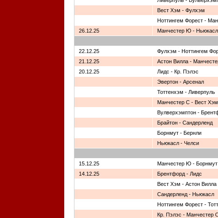
Ливерпуль - Вулверхэм
Вест Хэм - Фулхэм
Ноттингем Форест - Ма
26.12.25
Манчестер Ю - Ньюкасл
22.12.25
Фулхэм - Ноттингем Фо
21.12.25
Астон Вилла - Манчест
20.12.25
Лидс - Кр. Пэлэс
Эвертон - Арсенал
Тоттенхэм - Ливерпуль
Манчестер С - Вест Хэм
Вулверхэмптон - Брент
Брайтон - Сандерленд
Борнмут - Бернли
Ньюкасл - Челси
15.12.25
Манчестер Ю - Борнмут
14.12.25
Брентфорд - Лидс
Вест Хэм - Астон Вилла
Сандерленд - Ньюкасл
Ноттингем Форест - Тот
Кр. Пэлэс - Манчестер 