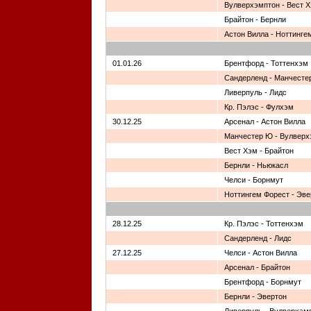
Вулверхэмптон - Вест 
Брайтон - Бернли
Астон Вилла - Ноттинге
01.01.26
Брентфорд - Тоттенхэм
Сандерленд - Манчесте
Ливерпуль - Лидс
Кр. Пэлэс - Фулхэм
30.12.25
Арсенал - Астон Вилла
Манчестер Ю - Вулверх
Вест Хэм - Брайтон
Бернли - Ньюкасл
Челси - Борнмут
Ноттингем Форест - Эве
28.12.25
Кр. Пэлэс - Тоттенхэм
Сандерленд - Лидс
27.12.25
Челси - Астон Вилла
Арсенал - Брайтон
Брентфорд - Борнмут
Бернли - Эвертон