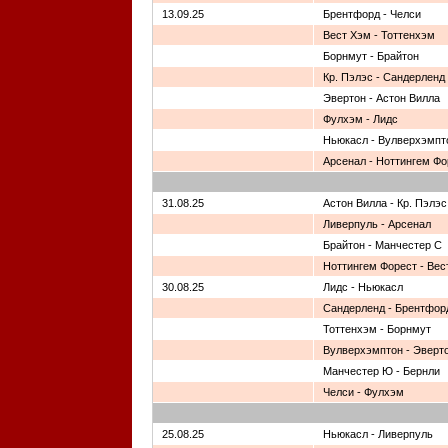
13.09.25
Брентфорд - Челси
Вест Хэм - Тоттенхэм
Борнмут - Брайтон
Кр. Пэлэс - Сандерленд
Эвертон - Астон Вилла
Фулхэм - Лидс
Ньюкасл - Вулверхэмпт
Арсенал - Ноттингем Фо
31.08.25
Астон Вилла - Кр. Пэлэс
Ливерпуль - Арсенал
Брайтон - Манчестер С
Ноттингем Форест - Вес
30.08.25
Лидс - Ньюкасл
Сандерленд - Брентфор
Тоттенхэм - Борнмут
Вулверхэмптон - Эверт
Манчестер Ю - Бернли
Челси - Фулхэм
25.08.25
Ньюкасл - Ливерпуль