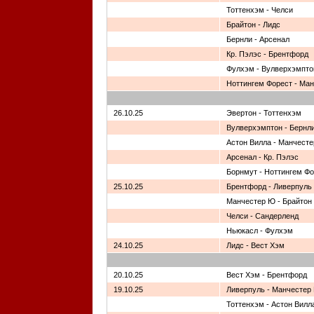
Тоттенхэм - Челси
Брайтон - Лидс
Бернли - Арсенал
Кр. Пэлэс - Брентфорд
Фулхэм - Вулверхэмпто
Ноттингем Форест - Ма
26.10.25
Эвертон - Тоттенхэм
Вулверхэмптон - Бернл
Астон Вилла - Манчесте
Арсенал - Кр. Пэлэс
Борнмут - Ноттингем Ф
25.10.25
Брентфорд - Ливерпуль
Манчестер Ю - Брайтон
Челси - Сандерленд
Ньюкасл - Фулхэм
24.10.25
Лидс - Вест Хэм
20.10.25
Вест Хэм - Брентфорд
19.10.25
Ливерпуль - Манчестер
Тоттенхэм - Астон Вилл