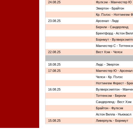
24.08.25
Фулхэм - Манчестер Ю
Эвертон - Брайтон
Кр. Пэлэс - Ноттингем 
23.08.25
Арсенал - Лидс
Бернли - Сандерленд
Брентфорд - Астон Вил
Борнмут - Вулверхэмпт
Манчестер С - Тоттенх
22.08.25
Вест Хэм - Челси
18.08.25
Лидс - Эвертон
17.08.25
Манчестер Ю - Арсенал
Челси - Кр. Пэлэс
Ноттингем Форест - Бр
16.08.25
Вулверхэмптон - Манче
Тоттенхэм - Бернли
Сандерленд - Вест Хэм
Брайтон - Фулхэм
Астон Вилла - Ньюкасл
15.08.25
Ливерпуль - Борнмут