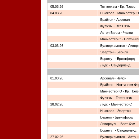
05.03.26
Тоттенхэм - Кр. Пэлэс
04.03.26
Ньюкасл - Манчестер Ю
Брайтон - Арсенал
Фулхэм - Вест Хэм
Астон Вилла - Челси
Манчестер С - Ноттинг
03.03.26
Вулверхэмптон - Ливер
Эвертон - Бернли
Борнмут - Брентфорд
Лидс - Сандерленд
01.03.26
Арсенал - Челси
Брайтон - Ноттингем Фо
Манчестер Ю - Кр. Пэлэ
Фулхэм - Тоттенхэм
28.02.26
Лидс - Манчестер С
Ньюкасл - Эвертон
Бернли - Брентфорд
Ливерпуль - Вест Хэм
Борнмут - Сандерленд
27.02.26
Вулверхэмптон - Астон