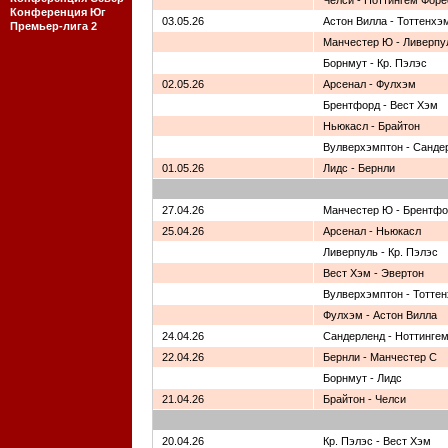
Челси - Ноттингем Форе
Конференция Юг
03.05.26
Астон Вилла - Тоттенхэ
Премьер-лига 2
Манчестер Ю - Ливерпу
Борнмут - Кр. Пэлэс
02.05.26
Арсенал - Фулхэм
Брентфорд - Вест Хэм
Ньюкасл - Брайтон
Вулверхэмптон - Санде
01.05.26
Лидс - Бернли
27.04.26
Манчестер Ю - Брентф
25.04.26
Арсенал - Ньюкасл
Ливерпуль - Кр. Пэлэс
Вест Хэм - Эвертон
Вулверхэмптон - Тотте
Фулхэм - Астон Вилла
24.04.26
Сандерленд - Ноттинге
22.04.26
Бернли - Манчестер С
Борнмут - Лидс
21.04.26
Брайтон - Челси
20.04.26
Кр. Пэлэс - Вест Хэм