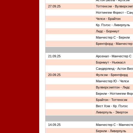
Астон Вилла - Фулхэм
27.09.25
Тоттенхэм - Вулверхэм
Ноттингем Форест - Са
Челси - Брайтон
Кр. Пэлэс - Ливерпуль
Лидс - Борнмут
Манчестер С - Бернли
Брентфорд - Манчесте
21.09.25
Арсенал - Манчестер С
Борнмут - Ньюкасл
Сандерленд - Астон Вил
20.09.25
Фулхэм - Брентфорд
Манчестер Ю - Челси
Вулверхэмптон - Лидс
Бернли - Ноттингем Фор
Брайтон - Тоттенхэм
Вест Хэм - Кр. Пэлэс
Ливерпуль - Эвертон
14.09.25
Манчестер С - Манчест
Бернли - Ливерпуль