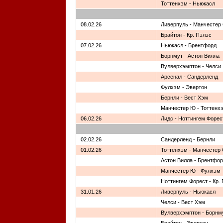
Тоттенхэм - Ньюкасл
08.02.26
Ливерпуль - Манчестер
Брайтон - Кр. Пэлэс
07.02.26
Ньюкасл - Брентфорд
Борнмут - Астон Вилла
Вулверхэмптон - Челси
Арсенал - Сандерленд
Фулхэм - Эвертон
Бернли - Вест Хэм
Манчестер Ю - Тоттенх
06.02.26
Лидс - Ноттингем Форес
02.02.26
Сандерленд - Бернли
01.02.26
Тоттенхэм - Манчестер
Астон Вилла - Брентфо
Манчестер Ю - Фулхэм
Ноттингем Форест - Кр.
31.01.26
Ливерпуль - Ньюкасл
Челси - Вест Хэм
Вулверхэмптон - Борнм