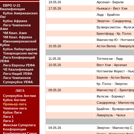
18.05.26
Арсенал - Бернли
ЕВРО U-21
17.05.26
Ньюкасл - Вест Хэм
Квалификация
Кубок Американских
Лидс - Брайтон
Лиг
Кубок Африки
Эвертон - Сандерленд
Лига Чемпионов
Вулверхэмптон - Фулхэ
Азии
ЧМ Квал. Азия
Брентфорд - Кр. Пэлэс
ЧМ Квал. Африка
Манчестер Ю - Ноттинг
Южноамериканский
Кубок
15.05.26
Астон Вилла - Ливерпул
Кубок Либертадорес
Товарищеские матчи
Лига Конференций
11.05.26
Тоттенхэм - Лидс
УЕФА
10.05.26
Вест Хэм - Арсенал
Лига Европы УЕФА
ЧЕ Квалификация
Ноттингем Форест - Нь
Лига Наций УЕФА
Бернли - Астон Вилла
Лига Чемпионов
Суперкубок УЕФА
Кр. Пэлэс - Эвертон
09.05.26
Манчестер С - Брентфо
ЛИГА
Суперкубок Англии
Фулхэм - Борнмут
Кубок Англии
Сандерленд - Манчесте
Премьер-лига
Чемпион-лига
Брайтон - Вулверхэмпт
Кубок Лиги
Ливерпуль - Челси
Лига 1
Лига 2
Женская Суперлига
04.05.26
Эвертон - Манчестер С
Конференция
Конференция Север