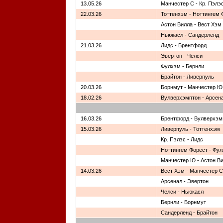
13.05.26
Манчестер С - Кр. Пэлэ
22.03.26
Тоттенхэм - Ноттингем 
Астон Вилла - Вест Хэм
Ньюкасл - Сандерленд
21.03.26
Лидс - Брентфорд
Эвертон - Челси
Фулхэм - Бернли
Брайтон - Ливерпуль
20.03.26
Борнмут - Манчестер Ю
18.02.26
Вулверхэмптон - Арсен
16.03.26
Брентфорд - Вулверхэм
15.03.26
Ливерпуль - Тоттенхэм
Кр. Пэлэс - Лидс
Ноттингем Форест - Фу
Манчестер Ю - Астон В
14.03.26
Вест Хэм - Манчестер С
Арсенал - Эвертон
Челси - Ньюкасл
Бернли - Борнмут
Сандерленд - Брайтон