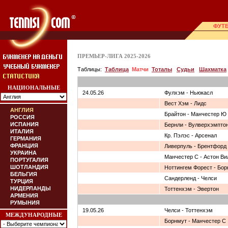
ФУТ
ПРЕМЬЕР-ЛИГА 2025-2026
Таблицы:
Таблица
Матчи
Тоталы
Судьи
Шахматка
НАЦИОНАЛЬНЫЕ
24.05.26
Фулхэм - Ньюкасл
Вест Хэм - Лидс
АНГЛИЯ
Брайтон - Манчестер Ю
РОССИЯ
ИСПАНИЯ
Бернли - Вулверхэмпто
ИТАЛИЯ
Кр. Пэлэс - Арсенал
ГЕРМАНИЯ
ФРАНЦИЯ
Ливерпуль - Брентфорд
УКРАИНА
Манчестер С - Астон Ви
ПОРТУГАЛИЯ
ШОТЛАНДИЯ
Ноттингем Форест - Бо
БЕЛЬГИЯ
Сандерленд - Челси
ТУРЦИЯ
НИДЕРЛАНДЫ
Тоттенхэм - Эвертон
АРМЕНИЯ
РУМЫНИЯ
19.05.26
Челси - Тоттенхэм
МЕЖДУНАРОДНЫЕ
Борнмут - Манчестер С