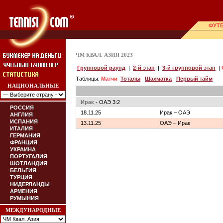
ФУТ
ЧМ КВАЛ. АЗИЯ 2023
Групповой раунд
|
2-й этап
|
3-й групповой этап
|
Таблицы:
Матчи
Тоталы
Шахматка
Первый тайм
НАЦИОНАЛЬНЫЕ
Ирак
- ОАЭ 3:2
РОССИЯ
18.11.25
Ирак – ОАЭ
АНГЛИЯ
ИСПАНИЯ
13.11.25
ОАЭ – Ирак
ИТАЛИЯ
ГЕРМАНИЯ
ФРАНЦИЯ
УКРАИНА
ПОРТУГАЛИЯ
ШОТЛАНДИЯ
БЕЛЬГИЯ
ТУРЦИЯ
НИДЕРЛАНДЫ
АРМЕНИЯ
РУМЫНИЯ
МЕЖДУНАРОДНЫЕ