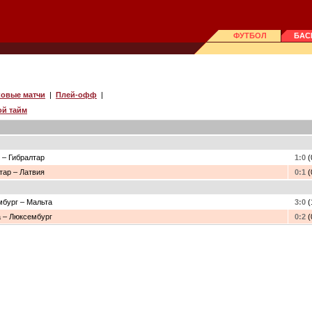
ФУТБОЛ
БАС
овые матчи
|
Плей-офф
|
ой тайм
 – Гибралтар
1:0
(
тар – Латвия
0:1
(
бург – Мальта
3:0
(
 – Люксембург
0:2
(