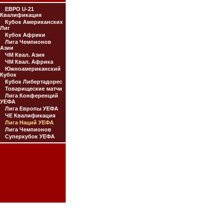
ЕВРО U-21
Квалификация
Кубок Американских
Лиг
Кубок Африки
Лига Чемпионов
Азии
ЧМ Квал. Азия
ЧМ Квал. Африка
Южноамериканский
Кубок
Кубок Либертадорес
Товарищеские матчи
Лига Конференций
УЕФА
Лига Европы УЕФА
ЧЕ Квалификация
Лига Наций УЕФА
Лига Чемпионов
Суперкубок УЕФА