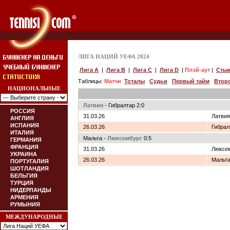
ЛИГА НАЦИЙ УЕФА 2024
Лига A
|
Лига B
|
Лига C
|
Лига D
|
Плэй-аут
|
Стык
Таблицы:
Матчи
Тоталы
Судьи
Первый тайм
Втор
НАЦИОНАЛЬНЫЕ
Латвия
- Гибралтар 2:0
РОССИЯ
31.03.26
Латвия
АНГЛИЯ
ИСПАНИЯ
26.03.26
Гибрал
ИТАЛИЯ
Мальта -
Люксембург
0:5
ГЕРМАНИЯ
ФРАНЦИЯ
31.03.26
Люксем
УКРАИНА
26.03.26
Мальта
ПОРТУГАЛИЯ
ШОТЛАНДИЯ
БЕЛЬГИЯ
ТУРЦИЯ
НИДЕРЛАНДЫ
АРМЕНИЯ
РУМЫНИЯ
МЕЖДУНАРОДНЫЕ