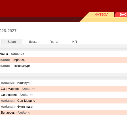
ФУТБОЛ
БАС
26-2027
Всего
Дома
Гости
НП
раина -
Албания
бания
- Израиль
бания
- Люксембург
Албания
- Беларусь
Сан-Марино -
Албания
Финляндия -
Албания
Албания
- Сан-Марино
Албания
- Финляндия
Беларусь -
Албания