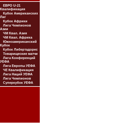
ЕВРО U-21
Квалификация
Кубок Американских
Лиг
Кубок Африки
Лига Чемпионов
Азии
ЧМ Квал. Азия
ЧМ Квал. Африка
Южноамериканский
Кубок
Кубок Либертадорес
Товарищеские матчи
Лига Конференций
УЕФА
Лига Европы УЕФА
ЧЕ Квалификация
Лига Наций УЕФА
Лига Чемпионов
Суперкубок УЕФА