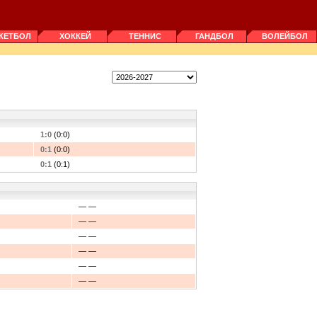
КЕТБОЛ
ХОККЕЙ
ТЕННИС
ГАНДБОЛ
ВОЛЕЙБОЛ
1:0
(0:0)
0:1
(0:0)
0:1
(0:1)
— —
— —
— —
— —
— —
— —