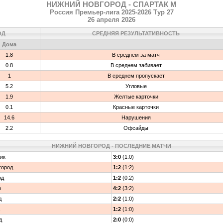
НИЖНИЙ НОВГОРОД - СПАРТАК М
Россия Премьер-лига 2025-2026 Тур 27
26 апреля 2026
ОД
СРЕДНЯЯ РЕЗУЛЬТАТИВНОСТЬ
Дома
1.8
В среднем за матч
0.8
В среднем забивает
1
В среднем пропускает
5.2
Угловые
1.9
Желтые карточки
0.1
Красные карточки
14.6
Нарушения
2.2
Офсайды
НИЖНИЙ НОВГОРОД - ПОСЛЕДНИЕ МАТЧИ
ик
3:0
(1:0)
город
1:2
(1:2)
од
1:2
(0:2)
р
4:2
(3:2)
д
2:2
(1:0)
1:2
(1:0)
д
2:0
(0:0)