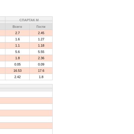
СПАРТАК М
Всего
Гости
2.7
2.45
1.6
1.27
1.1
1.18
5.6
5.55
1.8
2.36
0.05
0.09
16.53
17.6
2.42
1.8