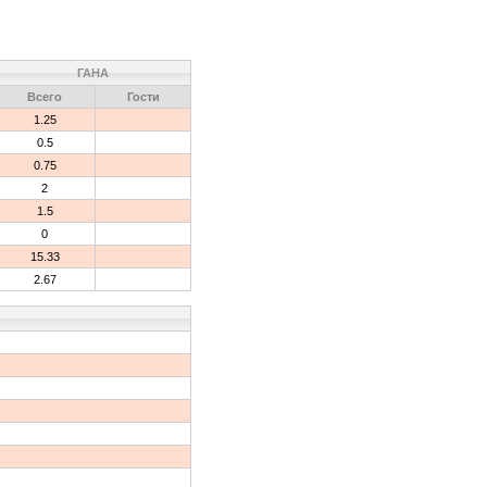
ГАНА
Всего
Гости
1.25
0.5
0.75
2
1.5
0
15.33
2.67