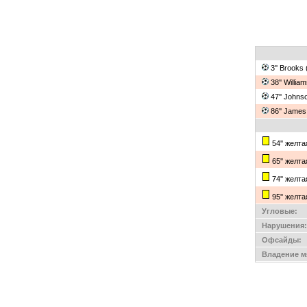
3'' Brooks
38'' Willia
47'' Johns
86'' James
54'' желт
65'' желт
74'' желт
95'' желт
Угловые:
Нарушения:
Офсайды:
Владение м