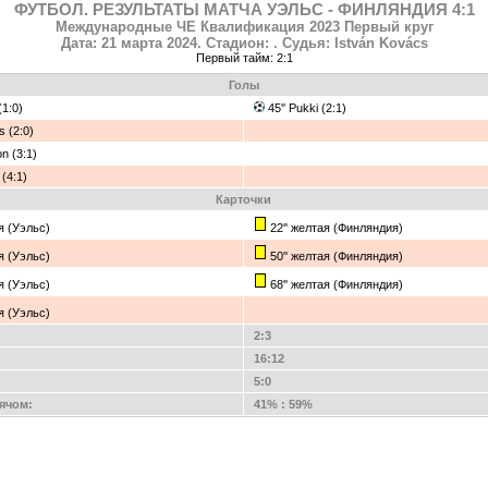
ФУТБОЛ. РЕЗУЛЬТАТЫ МАТЧА УЭЛЬС - ФИНЛЯНДИЯ 4:1
Международные ЧЕ Квалификация 2023 Первый круг
Дата: 21 марта 2024. Стадион: . Судья: István Kovács
Первый тайм: 2:1
Голы
 (1:0)
45'' Pukki (2:1)
ms (2:0)
on (3:1)
 (4:1)
Карточки
ая (Уэльс)
22'' желтая (Финляндия)
ая (Уэльс)
50'' желтая (Финляндия)
ая (Уэльс)
68'' желтая (Финляндия)
ая (Уэльс)
2:3
16:12
5:0
ячом:
41% : 59%