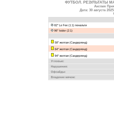
ФУТБОЛ. РЕЗУЛЬТАТЫ М
Англия Прем
Дата: 30 августа 202
82'' Le Fee (1:1) пенальти
96'' Isidor (2:1)
58'' желтая (Сандерленд)
64'' желтая (Сандерленд)
94'' желтая (Сандерленд)
Угловые:
Нарушения:
Офсайды:
Владение мячом: