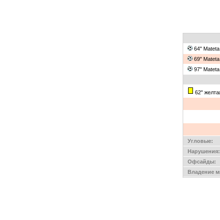
64'' Matet
69'' Matet
97'' Matet
62'' желт
Угловые:
Нарушения:
Офсайды:
Владение м