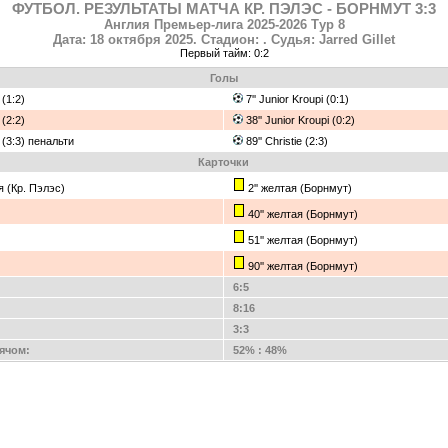
ФУТБОЛ. РЕЗУЛЬТАТЫ МАТЧА КР. ПЭЛЭС - БОРНМУТ 3:3
Англия Премьер-лига 2025-2026 Тур 8
Дата: 18 октября 2025. Стадион: . Судья: Jarred Gillet
Первый тайм: 0:2
Голы
a (1:2)
7'' Junior Kroupi (0:1)
a (2:2)
38'' Junior Kroupi (0:2)
a (3:3) пенальти
89'' Christie (2:3)
Карточки
ая (Кр. Пэлэс)
2'' желтая (Борнмут)
40'' желтая (Борнмут)
51'' желтая (Борнмут)
90'' желтая (Борнмут)
6:5
8:16
3:3
ячом:
52% : 48%