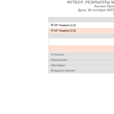
ФУТБОЛ. РЕЗУЛЬТАТЫ М
Англия Прем
Дата: 18 октября 2025
58'' Haaland (1:0)
63'' Haaland (2:0)
Угловые:
Нарушения:
Офсайды:
Владение мячом: