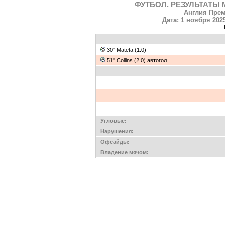
ФУТБОЛ. РЕЗУЛЬТАТЫ М
Англия Прем
Дата: 1 ноября 2025
30'' Mateta (1:0)
51'' Collins (2:0) автогол
Угловые:
Нарушения:
Офсайды:
Владение мячом: