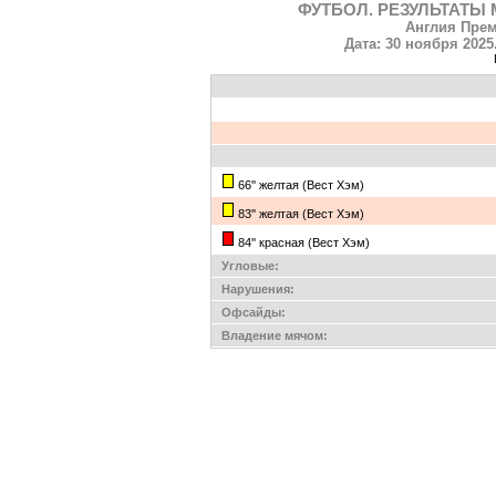
ФУТБОЛ. РЕЗУЛЬТАТЫ 
Англия Прем
Дата: 30 ноября 2025
66'' желтая (Вест Хэм)
83'' желтая (Вест Хэм)
84'' красная (Вест Хэм)
Угловые:
Нарушения:
Офсайды:
Владение мячом: