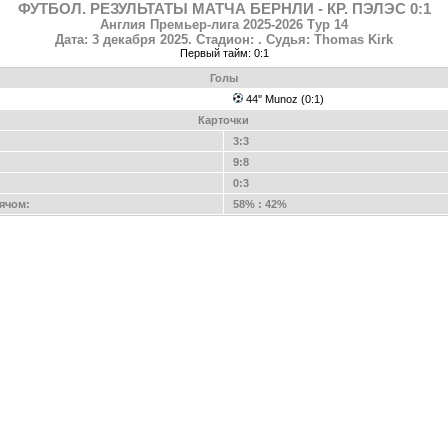
ФУТБОЛ. РЕЗУЛЬТАТЫ МАТЧА БЕРНЛИ - КР. ПЭЛЭС 0:1
Англия Премьер-лига 2025-2026 Тур 14
Дата: 3 декабря 2025. Стадион: . Судья: Thomas Kirk
Первый тайм: 0:1
Голы
44'' Munoz (0:1)
Карточки
3:3
9:8
0:3
ячом:
58% : 42%