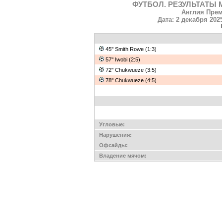
ФУТБОЛ. РЕЗУЛЬТАТЫ 
Англия Прем
Дата: 2 декабря 202
45'' Smith Rowe (1:3)
57'' Iwobi (2:5)
72'' Chukwueze (3:5)
78'' Chukwueze (4:5)
Угловые:
Нарушения:
Офсайды:
Владение мячом: