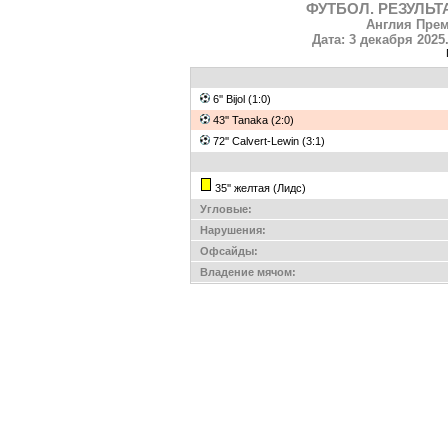
ФУТБОЛ. РЕЗУЛЬТ
Англия Прем
Дата: 3 декабря 2025
6'' Bijol (1:0)
43'' Tanaka (2:0)
72'' Calvert-Lewin (3:1)
35'' желтая (Лидс)
Угловые:
Нарушения:
Офсайды:
Владение мячом: