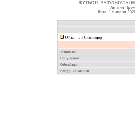
ФУТБОЛ. РЕЗУЛЬТАТЫ М
Англия Прем
Дата: 1 января 202
58'' желтая (Брентфорд)
Угловые:
Нарушения:
Офсайды:
Владение мячом: