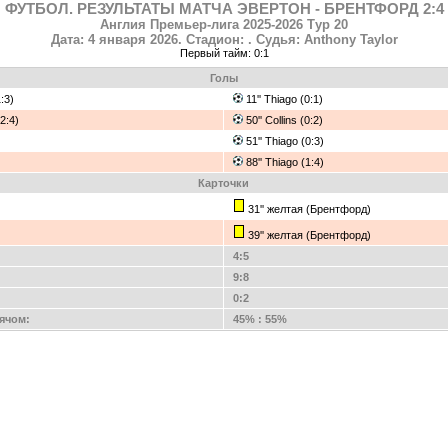
ФУТБОЛ. РЕЗУЛЬТАТЫ МАТЧА ЭВЕРТОН - БРЕНТФОРД 2:4
Англия Премьер-лига 2025-2026 Тур 20
Дата: 4 января 2026. Стадион: . Судья: Anthony Taylor
Первый тайм: 0:1
Голы
1:3)
11'' Thiago (0:1)
(2:4)
50'' Collins (0:2)
51'' Thiago (0:3)
88'' Thiago (1:4)
Карточки
31'' желтая (Брентфорд)
39'' желтая (Брентфорд)
4:5
9:8
0:2
ячом:
45% : 55%