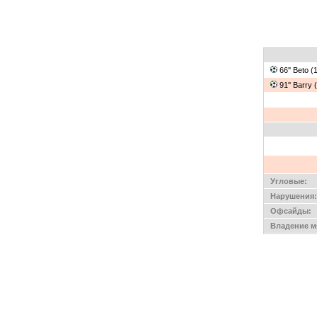
66'' Beto (
91'' Barry 
Угловые:
Нарушения:
Офсайды:
Владение м