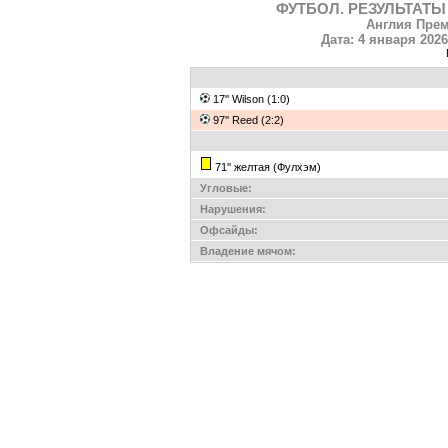
ФУТБОЛ. РЕЗУЛЬТАТЫ
Англия Прем
Дата: 4 января 2026
17'' Wilson (1:0)
97'' Reed (2:2)
71'' желтая (Фулхэм)
Угловые:
Нарушения:
Офсайды:
Владение мячом: