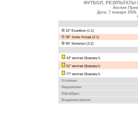
ФУТБОЛ. РЕЗУЛЬТАТЫ 
Англия Прем
Дата: 7 января 2026.
22'' Evanilson (1:1)
36'' Junior Kroupi (2:1)
95'' Semenyo (3:2)
43'' желтая (Борнмут)
51'' желтая (Борнмут)
77'' желтая (Борнмут)
Угловые:
Нарушения:
Офсайды:
Владение мячом: