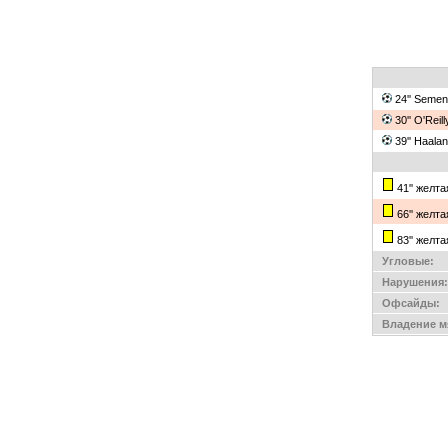
24'' Semen
30'' O'Reil
39'' Haala
41'' желт
66'' желт
83'' желт
Угловые:
Нарушения:
Офсайды:
Владение м