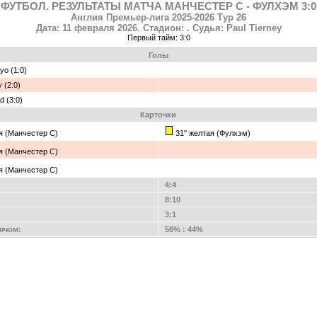
ФУТБОЛ. РЕЗУЛЬТАТЫ МАТЧА МАНЧЕСТЕР С - ФУЛХЭМ 3:0
Англия Премьер-лига 2025-2026 Тур 26
Дата: 11 февраля 2026. Стадион: . Судья: Paul Tierney
Первый тайм: 3:0
Голы
yo (1:0)
ly (2:0)
nd (3:0)
Карточки
ая (Манчестер С)
31'' желтая (Фулхэм)
ая (Манчестер С)
ая (Манчестер С)
4:4
8:10
3:1
ячом:
56% : 44%