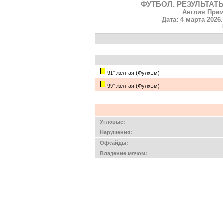
ФУТБОЛ. РЕЗУЛЬТАТЫ
Англия Прем
Дата: 4 марта 2026
91'' желтая (Фулхэм)
99'' желтая (Фулхэм)
Угловые:
Нарушения:
Офсайды:
Владение мячом: