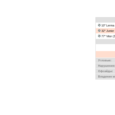
10'' Lerma
32'' Junior
77'' Vitor 
Угловые:
Нарушения:
Офсайды:
Владение м