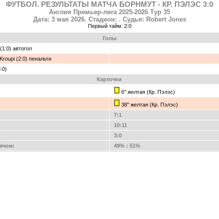
ФУТБОЛ. РЕЗУЛЬТАТЫ МАТЧА БОРНМУТ - КР. ПЭЛЭС 3:0
Англия Премьер-лига 2025-2026 Тур 35
Дата: 3 мая 2026. Стадион: . Судья: Robert Jones
Первый тайм: 2:0
Голы
 (1:0) автогол
 Kroupi (2:0) пенальти
(3:0)
Карточки
6'' желтая (Кр. Пэлэс)
38'' желтая (Кр. Пэлэс)
7:1
10:11
3:0
ячом:
49% : 51%