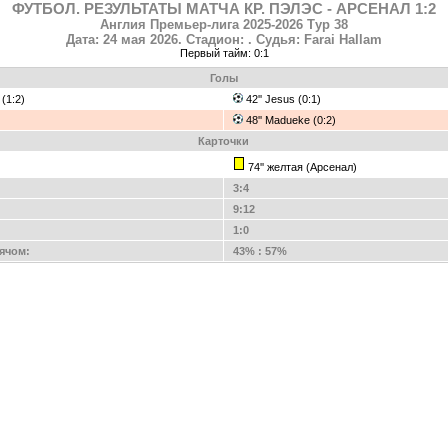
ФУТБОЛ. РЕЗУЛЬТАТЫ МАТЧА КР. ПЭЛЭС - АРСЕНАЛ 1:2
Англия Премьер-лига 2025-2026 Тур 38
Дата: 24 мая 2026. Стадион: . Судья: Farai Hallam
Первый тайм: 0:1
Голы
a (1:2)
42'' Jesus (0:1)
48'' Madueke (0:2)
Карточки
74'' желтая (Арсенал)
3:4
9:12
1:0
ячом:
43% : 57%