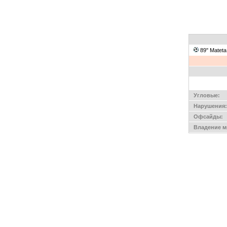
89'' Matet
Угловые:
Нарушения:
Офсайды:
Владение м