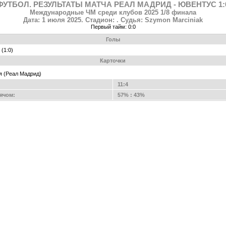
ФУТБОЛ. РЕЗУЛЬТАТЫ МАТЧА РЕАЛ МАДРИД - ЮВЕНТУС 1:
Международные ЧМ среди клубов 2025 1/8 финала
Дата: 1 июля 2025. Стадион: . Судья: Szymon Marciniak
Первый тайм: 0:0
Голы
a (1:0)
Карточки
ая (Реал Мадрид)
11:4
ячом:
57% : 43%