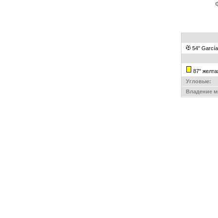
54'' Garcí
87'' желт
Угловые:
Владение м