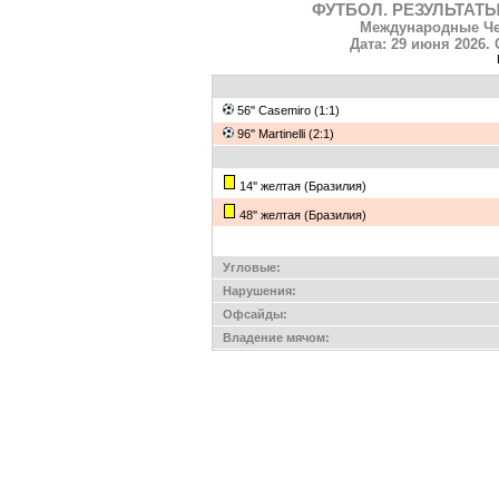
ФУТБОЛ. РЕЗУЛЬТАТЫ
Международные Че
Дата: 29 июня 2026. 
56'' Casemiro (1:1)
96'' Martinelli (2:1)
14'' желтая (Бразилия)
48'' желтая (Бразилия)
Угловые:
Нарушения:
Офсайды:
Владение мячом: