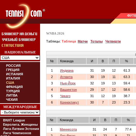
ФУТ
WNBA 2026
Таблицы:
Таблица
Матчи
Тоталы
Четверти
НАЦИОНАЛЬНЫЕ
№
Команда
И
В
П
%
РОССИЯ
ГРЕЦИЯ
1
Индиана
31
19
12
61.3
ИСПАНИЯ
2
Атланта
30
19
11
63.3
ИТАЛИЯ
США
3
Нью-Йорк
32
19
13
59.4
ФРАНЦИЯ
4
Вашингтон
29
17
12
58.6
ТУРЦИЯ
ЛИТВА
5
Чикаго
31
12
19
38.7
ЧЕХИЯ
6
Коннектикут
30
7
23
23.3
МЕЖДУНАРОДНЫЕ
№
Команда
И
В
П
%
BNXT League
Евролига. Женщины
Лига Латвия-Эстония
1
Миннесота
31
24
7
77.4
Лига Чемпионов
2
Лас-Вегас
31
22
9
71