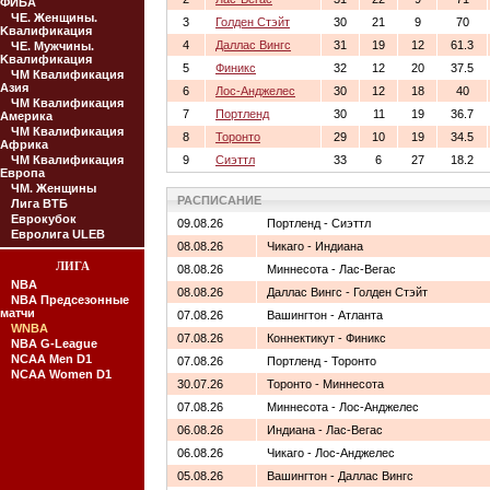
ФИБА
ЧЕ. Женщины.
3
Голден Стэйт
30
21
9
70
Kвалификация
4
Даллас Вингс
31
19
12
61.3
ЧЕ. Мужчины.
Kвалификация
5
Финикс
32
12
20
37.5
ЧМ Квалификация
Азия
6
Лос-Анджелес
30
12
18
40
ЧМ Квалификация
7
Портленд
30
11
19
36.7
Америка
ЧМ Квалификация
8
Торонто
29
10
19
34.5
Африка
ЧМ Квалификация
9
Сиэттл
33
6
27
18.2
Европа
ЧМ. Женщины
РАСПИСАНИЕ
Лига ВТБ
Еврокубок
09.08.26
Портленд - Сиэттл
Евролига ULEB
08.08.26
Чикаго - Индиана
ЛИГА
08.08.26
Миннесота - Лас-Вегас
NBA
08.08.26
Даллас Вингс - Голден Стэйт
NBA Предсезонные
матчи
07.08.26
Вашингтон - Атланта
WNBA
07.08.26
Коннектикут - Финикс
NBA G-League
NCAA Men D1
07.08.26
Портленд - Торонто
NCAA Women D1
30.07.26
Торонто - Миннесота
07.08.26
Миннесота - Лос-Анджелес
06.08.26
Индиана - Лас-Вегас
06.08.26
Чикаго - Лос-Анджелес
05.08.26
Вашингтон - Даллас Вингс