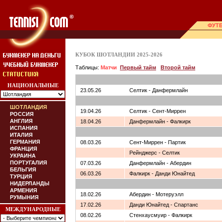
ФУТ
КУБОК ШОТЛАНДИИ 2025-2026
Таблицы:
Матчи
Первый тайм
Второй тайм
НАЦИОНАЛЬНЫЕ
23.05.26
Селтик - Данфермлайн
ШОТЛАНДИЯ
19.04.26
Селтик - Сент-Миррен
РОССИЯ
АНГЛИЯ
18.04.26
Данфермлайн - Фалкирк
ИСПАНИЯ
ИТАЛИЯ
ГЕРМАНИЯ
08.03.26
Сент-Миррен - Партик
ФРАНЦИЯ
Рейнджерс - Селтик
УКРАИНА
ПОРТУГАЛИЯ
07.03.26
Данфермлайн - Абердин
БЕЛЬГИЯ
06.03.26
Фалкирк - Данди Юнайтед
ТУРЦИЯ
НИДЕРЛАНДЫ
АРМЕНИЯ
18.02.26
Абердин - Мотеруэлл
РУМЫНИЯ
17.02.26
Данди Юнайтед - Спартанс
МЕЖДУНАРОДНЫЕ
08.02.26
Стенхаусмуир - Фалкирк