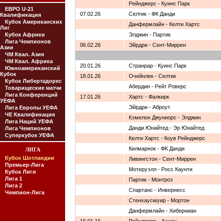
Рейнджерс - Куинс Парк
ЕВРО U-21
07.02.26
Селтик - ФК Данди
Квалификация
Кубок Американских
Данфермлайн - Келти Хартс
Лиг
Кубок Африки
Элджин - Партик
Лига Чемпионов
06.02.26
Эйрдри - Сент-Миррен
Азии
ЧМ Квал. Азия
ЧМ Квал. Африка
20.01.26
Странрар - Куинс Парк
Южноамериканский
Кубок
18.01.26
Очейнлек - Селтик
Кубок Либертадорес
Абердин - Рейт Роверс
Товарищеские матчи
Лига Конференций
17.01.26
Хартс - Фалкирк
УЕФА
Эйрдри - Аброут
Лига Европы УЕФА
ЧЕ Квалификация
Кэмелон Джуниорс - Элджин
Лига Наций УЕФА
Данди Юнайтед - Эр Юнайтед
Лига Чемпионов
Суперкубок УЕФА
Келти Хартс - Коув Рейнджерс
Килмарнок - ФК Данди
ЛИГА
Кубок Шотландии
Ливингстон - Сент-Миррен
Премьер-Лига
Мотеруэлл - Росс Каунти
Кубок Лиги
Лига 1
Партик - Монтроз
Лига 2
Спартанс - Инвернесс
Чемпион-Лига
Стенхаусмуир - Мортон
Данфермлайн - Хиберниан