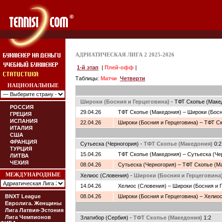
АДРИАТИЧЕСКАЯ ЛИГА 2 2025-2026
1-й этап
|
Плей-офф
|
Таблицы:
Матчи
Четверти
НАЦИОНАЛЬНЫЕ
Широки (Босния и Герцеговина)
- ТФТ Скопье (Макед
РОССИЯ
29.04.26
ТФТ Скопье (Македония) – Широки (Босн
ГРЕЦИЯ
ИСПАНИЯ
22.04.26
Широки (Босния и Герцеговина) – ТФТ С
ИТАЛИЯ
США
ФРАНЦИЯ
Сутьеска (Черногория) -
ТФТ Скопье (Македония)
0:2
ТУРЦИЯ
15.04.26
ТФТ Скопье (Македония) – Сутьеска (Че
ЛИТВА
ЧЕХИЯ
08.04.26
Сутьеска (Черногория) – ТФТ Скопье (М
МЕЖДУНАРОДНЫЕ
Хелиос (Словения) -
Широки (Босния и Герцеговина
14.04.26
Хелиос (Словения) – Широки (Босния и 
BNXT League
08.04.26
Широки (Босния и Герцеговина) – Хелио
Евролига. Женщины
Лига Латвия-Эстония
Лига Чемпионов
Златибор (Сербия) -
ТФТ Скопье (Македония)
1:2