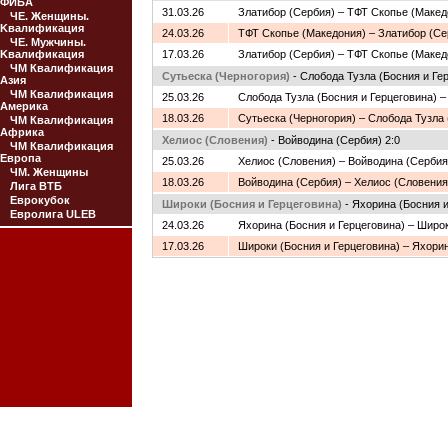
ФИБА
31.03.26
Златибор (Сербия) – ТФТ Скопье (Макед
ЧЕ. Женщины.
Kвалификация
24.03.26
ТФТ Скопье (Македония) – Златибор (Се
ЧЕ. Мужчины.
Kвалификация
17.03.26
Златибор (Сербия) – ТФТ Скопье (Макед
ЧМ Квалификация
Сутьеска (Черногория)
- Слобода Тузла (Босния и Гер
Азия
ЧМ Квалификация
25.03.26
Слобода Тузла (Босния и Герцеговина) –
Америка
18.03.26
Сутьеска (Черногория) – Слобода Тузла 
ЧМ Квалификация
Африка
Хелиос (Словения)
- Войводина (Сербия) 2:0
ЧМ Квалификация
Европа
25.03.26
Хелиос (Словения) – Войводина (Сербия
ЧМ. Женщины
18.03.26
Войводина (Сербия) – Хелиос (Словения
Лига ВТБ
Еврокубок
Широки (Босния и Герцеговина)
- Яхорина (Босния и
Евролига ULEB
24.03.26
Яхорина (Босния и Герцеговина) – Широк
17.03.26
Широки (Босния и Герцеговина) – Яхорин