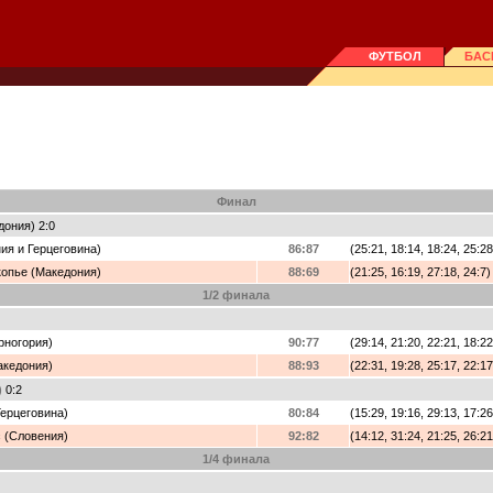
ФУТБОЛ
БАС
Финал
ония) 2:0
ия и Герцеговина)
86:87
(25:21, 18:14, 18:24, 25:28
копье (Македония)
88:69
(21:25, 16:19, 27:18, 24:7)
1/2 финала
рногория)
90:77
(29:14, 21:20, 22:21, 18:22
акедония)
88:93
(22:31, 19:28, 25:17, 22:17
)
0:2
Герцеговина)
80:84
(15:29, 19:16, 29:13, 17:26
с (Словения)
92:82
(14:12, 31:24, 21:25, 26:21
1/4 финала