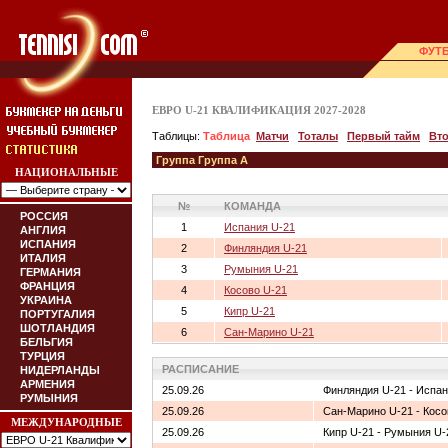
ФУТ
ЕВРО U-21 КВАЛИФИКАЦИЯ 2027-2028
Таблицы:
Таблица
Матчи
Тоталы
Первый тайм
Вт
Группа Группа A
НАЦИОНАЛЬНЫЕ
№
КОМАНДА
РОССИЯ
1
Испания U-21
АНГЛИЯ
ИСПАНИЯ
2
Финляндия U-21
ИТАЛИЯ
3
Румыния U-21
ГЕРМАНИЯ
ФРАНЦИЯ
4
Косово U-21
УКРАИНА
5
Кипр U-21
ПОРТУГАЛИЯ
ШОТЛАНДИЯ
6
Сан-Марино U-21
БЕЛЬГИЯ
ТУРЦИЯ
РАСПИСАНИЕ
НИДЕРЛАНДЫ
АРМЕНИЯ
25.09.26
Финляндия U-21 - Испан
РУМЫНИЯ
25.09.26
Сан-Марино U-21 - Косо
МЕЖДУНАРОДНЫЕ
25.09.26
Кипр U-21 - Румыния U-