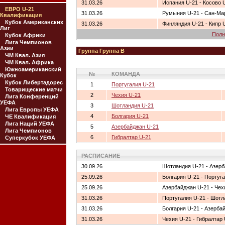
31.03.26
Испания U-21 - Косово 
ЕВРО U-21
31.03.26
Румыния U-21 - Сан-Ма
Квалификация
Кубок Американских
31.03.26
Финляндия U-21 - Кипр 
Лиг
Полн
Кубок Африки
Лига Чемпионов
Азии
Группа Группа B
ЧМ Квал. Азия
ЧМ Квал. Африка
Южноамериканский
№
КОМАНДА
Кубок
Кубок Либертадорес
1
Португалия U-21
Товарищеские матчи
2
Чехия U-21
Лига Конференций
УЕФА
3
Шотландия U-21
Лига Европы УЕФА
4
Болгария U-21
ЧЕ Квалификация
Лига Наций УЕФА
5
Азербайджан U-21
Лига Чемпионов
6
Гибралтар U-21
Суперкубок УЕФА
РАСПИСАНИЕ
30.09.26
Шотландия U-21 - Азер
25.09.26
Болгария U-21 - Португ
25.09.26
Азербайджан U-21 - Чех
31.03.26
Португалия U-21 - Шотл
31.03.26
Болгария U-21 - Азерба
31.03.26
Чехия U-21 - Гибралтар