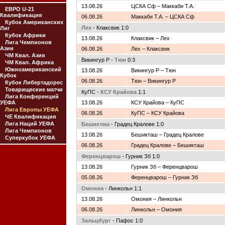
13.08.26
ЦСКА Сф – Маккаби Т.А.
ЕВРО U-21
Квалификация
06.08.26
Маккаби Т.А. – ЦСКА Сф
Кубок Американских
Лех
- Клаксвик 1:0
Лиг
Кубок Африки
13.08.26
Клаксвик – Лех
Лига Чемпионов
Азии
06.08.26
Лех – Клаксвик
ЧМ Квал. Азия
Викингур Р -
Тюн
0:3
ЧМ Квал. Африка
Южноамериканский
13.08.26
Викингур Р – Тюн
Кубок
06.08.26
Тюн – Викингур Р
Кубок Либертадорес
Товарищеские матчи
КуПС -
КСУ Крайова
1:1
Лига Конференций
УЕФА
13.08.26
КСУ Крайова – КуПС
Лига Европы УЕФА
06.08.26
КуПС – КСУ Крайова
ЧЕ Квалификация
Лига Наций УЕФА
Бешикташ
- Градец Кралове 1:0
Лига Чемпионов
13.08.26
Бешикташ – Градец Кралове
Суперкубок УЕФА
06.08.26
Градец Кралове – Бешикташ
Ференцварош
- Гурник Зб 1:0
13.08.26
Гурник Зб – Ференцварош
05.08.26
Ференцварош – Гурник Зб
Омония
- Линкольн 1:1
13.08.26
Омония – Линкольн
06.08.26
Линкольн – Омония
Зальцбург
- Пафос 1:0