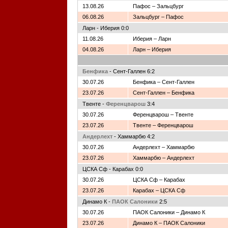
13.08.26
Пафос – Зальцбург
06.08.26
Зальцбург – Пафос
Ларн - Иберия 0:0
11.08.26
Иберия – Ларн
04.08.26
Ларн – Иберия
Бенфика
- Сент-Галлен 6:2
30.07.26
Бенфика – Сент-Галлен
23.07.26
Сент-Галлен – Бенфика
Твенте -
Ференцварош
3:4
30.07.26
Ференцварош – Твенте
23.07.26
Твенте – Ференцварош
Андерлехт
- Хаммарбю 4:2
30.07.26
Андерлехт – Хаммарбю
23.07.26
Хаммарбю – Андерлехт
ЦСКА Сф - Карабах 0:0
30.07.26
ЦСКА Сф – Карабах
23.07.26
Карабах – ЦСКА Сф
Динамо К -
ПАОК Салоники
2:5
30.07.26
ПАОК Салоники – Динамо К
23.07.26
Динамо К – ПАОК Салоники