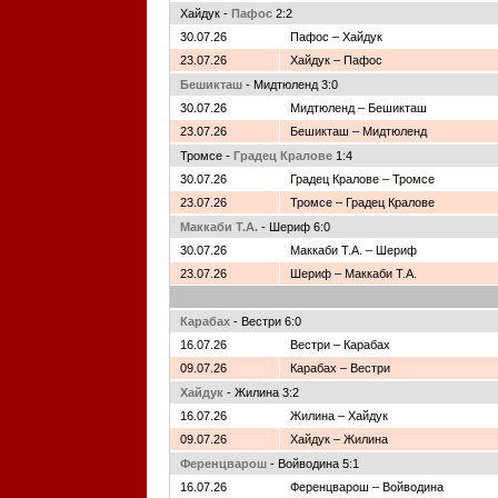
Хайдук -
Пафос
2:2
30.07.26
Пафос – Хайдук
23.07.26
Хайдук – Пафос
Бешикташ
- Мидтюленд 3:0
30.07.26
Мидтюленд – Бешикташ
23.07.26
Бешикташ – Мидтюленд
Тромсе -
Градец Кралове
1:4
30.07.26
Градец Кралове – Тромсе
23.07.26
Тромсе – Градец Кралове
Маккаби Т.А.
- Шериф 6:0
30.07.26
Маккаби Т.А. – Шериф
23.07.26
Шериф – Маккаби Т.А.
Карабах
- Вестри 6:0
16.07.26
Вестри – Карабах
09.07.26
Карабах – Вестри
Хайдук
- Жилина 3:2
16.07.26
Жилина – Хайдук
09.07.26
Хайдук – Жилина
Ференцварош
- Войводина 5:1
16.07.26
Ференцварош – Войводина