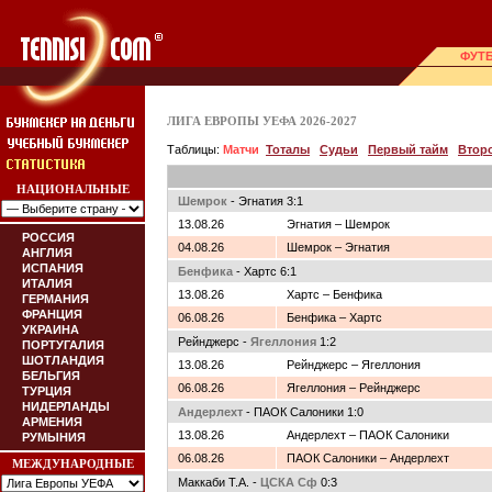
ФУТ
ЛИГА ЕВРОПЫ УЕФА 2026-2027
Таблицы:
Матчи
Тоталы
Судьи
Первый тайм
Втор
НАЦИОНАЛЬНЫЕ
Шемрок
- Эгнатия 3:1
13.08.26
Эгнатия – Шемрок
РОССИЯ
04.08.26
Шемрок – Эгнатия
АНГЛИЯ
ИСПАНИЯ
Бенфика
- Хартс 6:1
ИТАЛИЯ
13.08.26
Хартс – Бенфика
ГЕРМАНИЯ
ФРАНЦИЯ
06.08.26
Бенфика – Хартс
УКРАИНА
Рейнджерс -
Ягеллония
1:2
ПОРТУГАЛИЯ
ШОТЛАНДИЯ
13.08.26
Рейнджерс – Ягеллония
БЕЛЬГИЯ
06.08.26
Ягеллония – Рейнджерс
ТУРЦИЯ
НИДЕРЛАНДЫ
Андерлехт
- ПАОК Салоники 1:0
АРМЕНИЯ
13.08.26
Андерлехт – ПАОК Салоники
РУМЫНИЯ
06.08.26
ПАОК Салоники – Андерлехт
МЕЖДУНАРОДНЫЕ
Маккаби Т.А. -
ЦСКА Сф
0:3