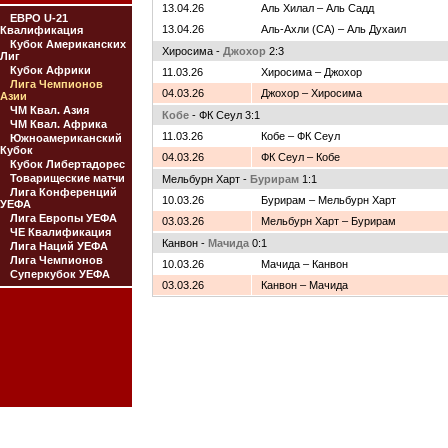
13.04.26
Аль Хилал – Аль Садд
ЕВРО U-21
13.04.26
Аль-Ахли (СА) – Аль Духаил
Квалификация
Кубок Американских
Хиросима -
Джохор
2:3
Лиг
Кубок Африки
11.03.26
Хиросима – Джохор
Лига Чемпионов
04.03.26
Джохор – Хиросима
Азии
ЧМ Квал. Азия
Кобе
- ФК Сеул 3:1
ЧМ Квал. Африка
11.03.26
Кобе – ФК Сеул
Южноамериканский
Кубок
04.03.26
ФК Сеул – Кобе
Кубок Либертадорес
Товарищеские матчи
Мельбурн Харт -
Бурирам
1:1
Лига Конференций
10.03.26
Бурирам – Мельбурн Харт
УЕФА
Лига Европы УЕФА
03.03.26
Мельбурн Харт – Бурирам
ЧЕ Квалификация
Канвон -
Мачида
0:1
Лига Наций УЕФА
Лига Чемпионов
10.03.26
Мачида – Канвон
Суперкубок УЕФА
03.03.26
Канвон – Мачида