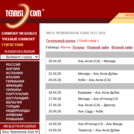
ФУТ
ЛИГА ЧЕМПИОНОВ АЗИИ 2025-2026
Групповой раунд
|
Плей-офф
|
Таблицы:
Матчи
Тоталы
Первый тайм
Второй тайм
НАЦИОНАЛЬНЫЕ
25.04.26
Аль-Ахли (СА) – Мачида
РОССИЯ
АНГЛИЯ
ИСПАНИЯ
21.04.26
Мачида – Аль Ахли Дубаи
ИТАЛИЯ
20.04.26
Кобе – Аль-Ахли (СА)
ГЕРМАНИЯ
ФРАНЦИЯ
УКРАИНА
18.04.26
Бурирам – Аль Ахли Дубаи
ПОРТУГАЛИЯ
ШОТЛАНДИЯ
17.04.26
Мачида – Аль Иттихад СА
БЕЛЬГИЯ
17.04.26
Аль-Ахли (СА) – Джохор
ТУРЦИЯ
НИДЕРЛАНДЫ
16.04.26
Аль Садд – Кобе
АРМЕНИЯ
РУМЫНИЯ
14.04.26
Аль Иттихад СА – Аль-Вахда
МЕЖДУНАРОДНЫЕ
14.04.26
Терактор – Аль Ахли Дубаи