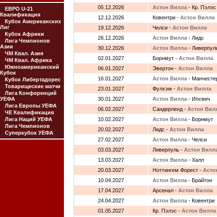
05.12.2026
Астон Вилла
- Кр. Пэлэс
ЕВРО U-21
Квалификация
12.12.2026
Ковентри -
Астон Вилла
Кубок Американских
Лиг
19.12.2026
Челси -
Астон Вилла
Кубок Африки
26.12.2026
Астон Вилла
- Лидс
Лига Чемпионов
Азии
30.12.2026
Астон Вилла
- Ливерпул
ЧМ Квал. Азия
02.01.2027
Борнмут -
Астон Вилла
ЧМ Квал. Африка
Южноамериканский
06.01.2027
Эвертон -
Астон Вилла
Кубок
16.01.2027
Астон Вилла
- Манчесте
Кубок Либертадорес
Товарищеские матчи
23.01.2027
Фулхэм -
Астон Вилла
Лига Конференций
УЕФА
30.01.2027
Астон Вилла
- Ипсвич
Лига Европы УЕФА
06.02.2027
Сандерленд -
Астон Вил
ЧЕ Квалификация
Лига Наций УЕФА
10.02.2027
Астон Вилла
- Борнмут
Лига Чемпионов
20.02.2027
Лидс -
Астон Вилла
Суперкубок УЕФА
27.02.2027
Астон Вилла
- Челси
03.03.2027
Ливерпуль -
Астон Вилл
13.03.2027
Астон Вилла
- Халл
20.03.2027
Ноттингем Форест -
Асто
10.04.2027
Астон Вилла
- Брайтон
17.04.2027
Арсенал -
Астон Вилла
24.04.2027
Астон Вилла
- Ковентри
01.05.2027
Кр. Пэлэс -
Астон Вилла