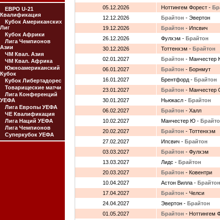
05.12.2026
Ноттингем Форест -
Бр
ЕВРО U-21
Квалификация
12.12.2026
Брайтон
- Эвертон
Кубок Американских
Лиг
19.12.2026
Брайтон
- Ипсвич
Кубок Африки
26.12.2026
Фулхэм -
Брайтон
Лига Чемпионов
Азии
30.12.2026
Тоттенхэм -
Брайтон
ЧМ Квал. Азия
02.01.2027
Брайтон
- Манчестер
ЧМ Квал. Африка
Южноамериканский
06.01.2027
Брайтон
- Борнмут
Кубок
16.01.2027
Брентфорд -
Брайтон
Кубок Либертадорес
Товарищеские матчи
23.01.2027
Брайтон
- Манчестер 
Лига Конференций
УЕФА
30.01.2027
Ньюкасл -
Брайтон
Лига Европы УЕФА
06.02.2027
Брайтон
- Халл
ЧЕ Квалификация
Лига Наций УЕФА
10.02.2027
Манчестер Ю -
Брайт
Лига Чемпионов
20.02.2027
Брайтон
- Тоттенхэм
Суперкубок УЕФА
27.02.2027
Ипсвич -
Брайтон
03.03.2027
Брайтон
- Фулхэм
13.03.2027
Лидс -
Брайтон
20.03.2027
Брайтон
- Ковентри
10.04.2027
Астон Вилла -
Брайто
17.04.2027
Брайтон
- Челси
24.04.2027
Эвертон -
Брайтон
01.05.2027
Брайтон
- Ноттингем 