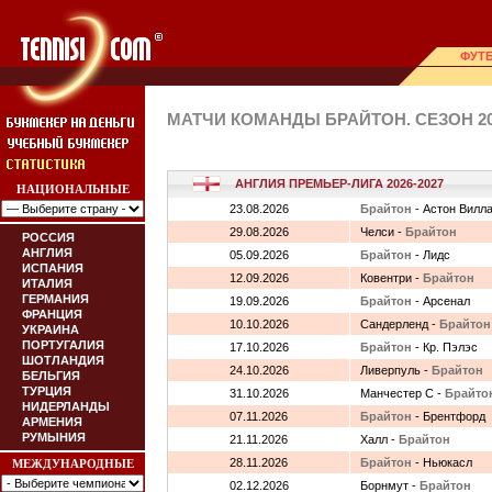
ФУТ
МАТЧИ КОМАНДЫ БРАЙТОН. СЕЗОН 20
АНГЛИЯ ПРЕМЬЕР-ЛИГА 2026-2027
НАЦИОНАЛЬНЫЕ
23.08.2026
Брайтон
- Астон Вилл
29.08.2026
Челси -
Брайтон
РОССИЯ
АНГЛИЯ
05.09.2026
Брайтон
- Лидс
ИСПАНИЯ
12.09.2026
Ковентри -
Брайтон
ИТАЛИЯ
ГЕРМАНИЯ
19.09.2026
Брайтон
- Арсенал
ФРАНЦИЯ
10.10.2026
Сандерленд -
Брайтон
УКРАИНА
ПОРТУГАЛИЯ
17.10.2026
Брайтон
- Кр. Пэлэс
ШОТЛАНДИЯ
24.10.2026
Ливерпуль -
Брайтон
БЕЛЬГИЯ
ТУРЦИЯ
31.10.2026
Манчестер С -
Брайто
НИДЕРЛАНДЫ
07.11.2026
Брайтон
- Брентфорд
АРМЕНИЯ
РУМЫНИЯ
21.11.2026
Халл -
Брайтон
28.11.2026
Брайтон
- Ньюкасл
МЕЖДУНАРОДНЫЕ
02.12.2026
Борнмут -
Брайтон